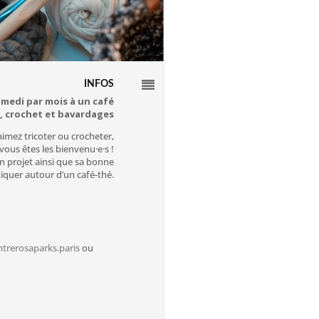
INFOS
amedi par mois à un café
t, crochet et bavardages
aimez tricoter ou crocheter,
vous êtes les bienvenu·e·s !
n projet ainsi que sa bonne
quer autour d’un café-thé.
trerosaparks.paris
ou