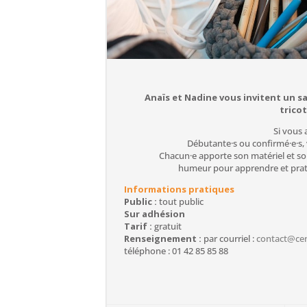
Anaïs et Nadine vous invitent un s
trico
Si vous 
Débutante·s ou confirmé·e·s, 
Chacun·e apporte son matériel et so
humeur pour apprendre et prati
Informations pratiques
Public :
tout public
Sur adhésion
Tarif :
gratuit
Renseignement :
par courriel :
contact@cen
téléphone : 01 42 85 85 88