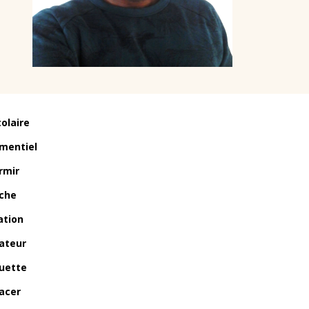
tolaire
mentiel
rmir
che
ation
ateur
uette
acer