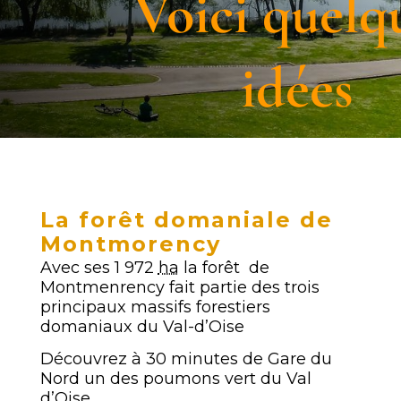
Voici quelq
idées
La forêt domaniale de
Montmorency
Avec ses
1 972
ha
la forêt de
Montmenrency fait partie des trois
principaux massifs forestiers
domaniaux du Val-d’Oise
Découvrez à 30 minutes de Gare du
Nord un des poumons vert du Val
d’Oise