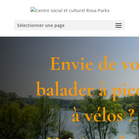
Sélectionner une page
Envie de v
balader à pie
à vélos ?