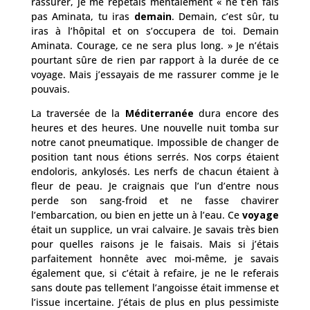
rassurer, je me répétais mentalement « ne t’en fais
pas Aminata, tu iras
demain
. Demain, c’est sûr, tu
iras à l’hôpital et on s’occupera de toi. Demain
Aminata. Courage, ce ne sera plus long. » Je n’étais
pourtant sûre de rien par rapport à la durée de ce
voyage. Mais j’essayais de me rassurer comme je le
pouvais.
La traversée de la
Méditerranée
dura encore des
heures et des heures. Une nouvelle nuit tomba sur
notre canot pneumatique. Impossible de changer de
position tant nous étions serrés. Nos corps étaient
endoloris, ankylosés. Les nerfs de chacun étaient à
fleur de peau. Je craignais que l’un d’entre nous
perde son sang-froid et ne fasse chavirer
l’embarcation, ou bien en jette un à l’eau. Ce
voyage
était un supplice, un vrai calvaire. Je savais très bien
pour quelles raisons je le faisais. Mais si j’étais
parfaitement honnête avec moi-même, je savais
également que, si c’était à refaire, je ne le referais
sans doute pas tellement l’angoisse était immense et
l’issue incertaine. J’étais de plus en plus pessimiste