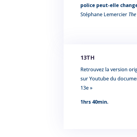
police peut-elle chang
Stéphane Lemercier
The
13TH
Retrouvez la
version orig
sur Youtube du document
13e »
1hrs 40min.