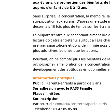
aux écrans, de promotion des bienfaits de l
auprès d’enfants de 8 à 12 ans
Sans surprise, la concentration, la mémoire, la 
surexposition aux écrans. D’après une étude m
désormais 10 fois plus de temps sur les écrans 
La plupart d’entre eux cependant aiment lire et
lecture doit être entretenu, surtout à l’âge cha
premier smartphone et donc de l’infinie possib
plus addictives les unes que les autres.
Pourtant, on ne compte plus les bienfaits de l
orthographe), amélioration de la concentration
développement des aptitudes émotionnelles et 
Informations pratiques
Public :
Parents-enfants à partir de 5 ans
Sur adhésion avec le PASS Famille
Places limitées
Sur inscription :
Par courriel :
contact@centrerosaparks.paris
Téléphone : 01 42 85 85 88