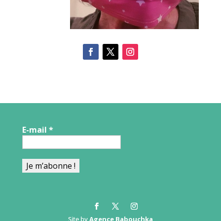
E-mail
*
Site by
Agence Babouchka