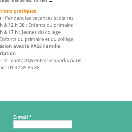
ivités manuelles, sorties
…
tions pratiques
s :
Pendant les vacances scolaires
h à 12 h 30 :
Enfants du primaire
h à 17 h :
Jeunes du collège
Enfants du primaire et du collège
ésion avec le PASS Famille
cription
riel :
contact@centrerosaparks.paris
e : 01 42 85 85 88
E-mail
*