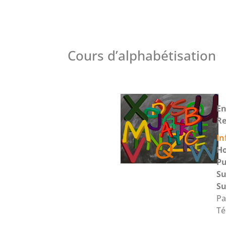
Cours d’alphabétisation
En
Re
In
Ho
Pu
Su
Su
Pa
Té