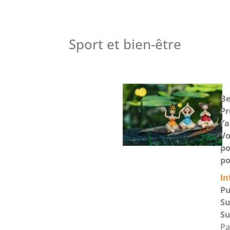
Sport et bien-être
Be
P
l’
Vo
po
po
In
Pu
Su
Su
Pa