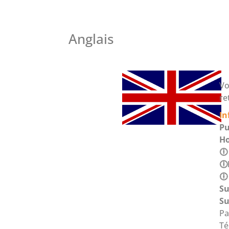
Anglais
Vo
re
In
Pu
Ho
🕕
🕕
🕕
Su
Su
Pa
Té