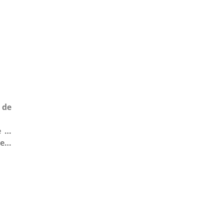
 de
e …
ge…