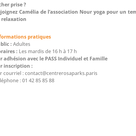
cher prise ?
joignez Camélia de l’association
Nour yoga
pour un te
 relaxation
formations pratiques
blic :
Adultes
raires :
Les mardis de 16 h à 17 h
r adhésion avec le PASS Individuel et Famille
r inscription :
r courriel :
contact@centrerosaparks.paris
léphone : 01 42 85 85 88