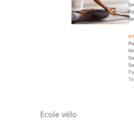
la
Re
de
In
Pu
Ho
Su
Su
Pa
Té
Ecole vélo