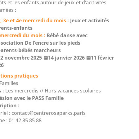
nts et les enfants autour de jeux et d’acitivités
mées :
, 3e et 4e mercredi du mois
: Jeux et activités
rents-enfants
 mercredi du mois :
Bébé-danse avec
ssociation
De l’encre sur les pieds
parents-bébés marcheurs
2 novembre 2025 📅14 janvier 2026 📅11 février
26
tions pratiques
Familles
s :
Les mercredis // Hors vacances scolaires
ésion avec le PASS Famille
ription :
riel :
contact@centrerosaparks.paris
e : 01 42 85 85 88