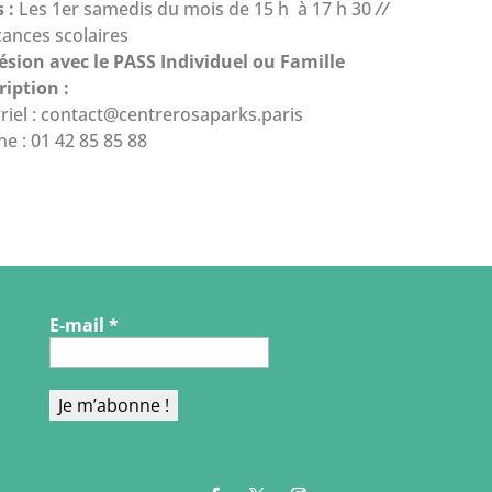
 :
Les 1er samedis du mois de 15 h à 17 h 30
//
ances scolaires
ésion avec le PASS Individuel ou Famille
ription :
riel :
contact@centrerosaparks.paris
e : 01 42 85 85 88
E-mail
*