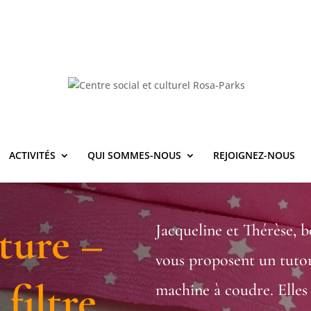
ACTIVITÉS
QUI SOMMES-NOUS
REJOIGNEZ-NOUS
ture –
Jacqueline et Thérèse, b
vous proposent un tutor
filtre
machine à coudre. Elles 